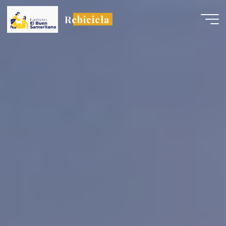
Rebicicla