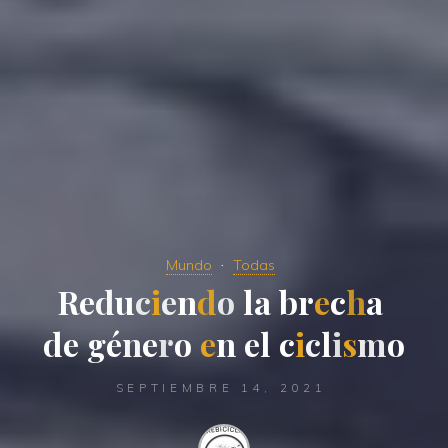
Mundo
Todas
R
e
d
u
c
i
e
n
d
o
l
a
b
r
e
c
h
a
d
e
g
é
n
e
r
o
e
n
e
l
c
i
c
l
i
s
m
o
SEPTIEMBRE 14, 2021