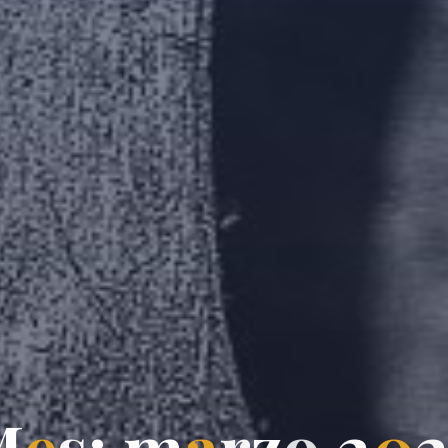
M
e
s
:
m
a
r
z
o
2
0