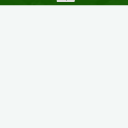
Dejar un comentario
Nosotr@s
Actividades de Septiembre
en el proyecto Rebicicla
rebicicla.org-admin
septiembre 30, 2025
Iniciamos el mes entregando un lote de seis bicis a
la Escuela Infantil Los Títeres, con la que venimos
colaborando habitualmente desde hace años. En …