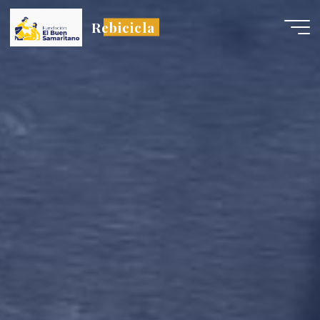
Rebicicla