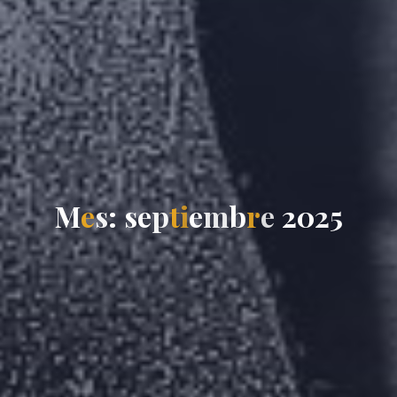
M
e
s
:
s
e
p
t
i
e
m
b
r
e
2
0
2
5